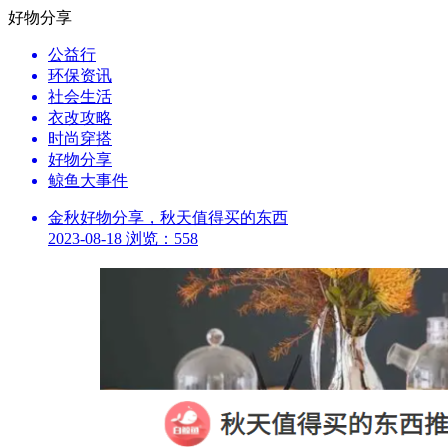
好物分享
公益行
环保资讯
社会生活
衣改攻略
时尚穿搭
好物分享
鲸鱼大事件
金秋好物分享，秋天值得买的东西
2023-08-18
浏览：558