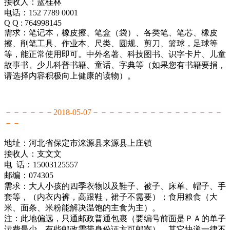
接收人：蓝桂林
电话：152 7789 0001
Q Q : 764998145
需求：笔记本，橡皮擦、笔盒（袋）、各类笔、笔芯、橡皮
擦、削笔工具、作业本、尺类、圆规、剪刀、篮球，足球等
等，能正常使用即可。中外名著、科技图书、识字卡片、儿童
故事书、少儿科普书籍、童话、字典等（如果您有书籍要捐，
请选择内容积极向上健康的读物）。
－－－－－－2018-05-07－－－－－－－－－－－－－－－－
－－
地址：河北省保定市涞源县来源县上庄镇
接收人：支文文
电 话：15003125557
邮编：074305
需求：大人小孩的四季衣物以及鞋子、被子、床单、帽子、手
套等，（内衣内裤，高跟鞋，裙子不需要）；食用粮食（大
米、面条、米粉能解决温饱的主食为主）。
注：此地偏远，只通邮政普通包裹（要编号前面是ＰＡ的单子
运费最少、有些邮政需带身份证方可邮寄），其它快递一律不