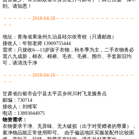
到。请知悉！
－－－－－－2018-04-28－－－－－－－－－－－－－－－－
－－
地址：青海省果洛州久治县哇尔依寄校（只通邮政）
接收人：年智老师 13909755444
需求：只接收6—13岁孩子衣物，秋冬季为主，二手衣物务必
需八九成新，棉衣、棉裤、毛衣、毛裤、围巾、手套新旧均
可，请清洗干净
－－－－－－2018-04-16－－－－－－－－－－－－－－－－
－－
甘肃省白银市会宁县太平店乡何川村飞龙服务点
邮编：730714
接收人：刘维军
电话：13893044975
物资需求：
衣物要求干净、无异味、无大破损（出于对受赠者的尊重），
素净物品能正常使用即可。 由于偏远地区买服装配件比较困